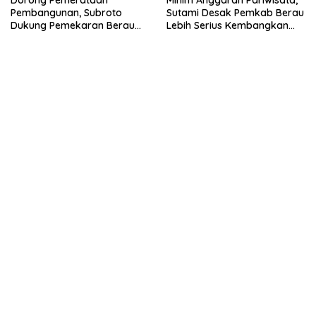
Dorong Pemerataan
Minim Anggaran Pariwisata,
Pembangunan, Subroto
Sutami Desak Pemkab Berau
Dukung Pemekaran Berau
Lebih Serius Kembangkan
Pesisir Selatan
Potensi Wisata