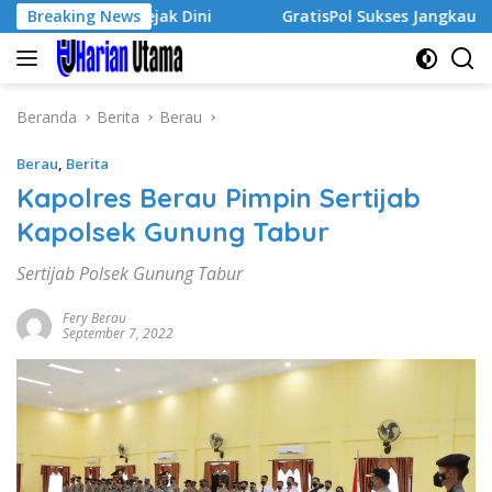
Langsung
usaha Sejak Dini
Breaking News
GratisPol Sukses Jangkau Puluhan Ri
ke
konten
Beranda
Berita
Berau
Berau
,
Berita
Kapolres Berau Pimpin Sertijab
Kapolsek Gunung Tabur
Sertijab Polsek Gunung Tabur
Fery Berau
September 7, 2022