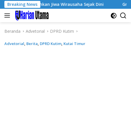
Langsung
 Tumbuhkan Jiwa Wirausaha Sejak Dini
Breaking News
GratisPol Sukses
ke
konten
Beranda
Advetorial
DPRD Kutim
Advetorial
,
Berita
,
DPRD Kutim
,
Kutai Timur