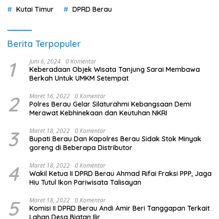
Kutai Timur
DPRD Berau
Berita Terpopuler
1
Juni 6, 2024
0 Komentar
Keberadaan Objek Wisata Tanjung Sarai Membawa
Berkah Untuk UMKM Setempat
2
Maret 16, 2022
0 Komentar
Polres Berau Gelar Silaturahmi Kebangsaan Demi
Merawat Kebhinekaan dan Keutuhan NKRI
3
Maret 18, 2022
0 Komentar
Bupati Berau Dan Kapolres Berau Sidak Stok Minyak
goreng di Beberapa Distributor
4
Maret 18, 2022
0 Komentar
Wakil Ketua II DPRD Berau Ahmad Rifai Fraksi PPP, Jaga
Hiu Tutul Ikon Pariwisata Talisayan
5
Maret 18, 2022
0 Komentar
Komisi II DPRD Berau Andi Amir Beri Tanggapan Terkait
Lahan Desa Biatan Ilir