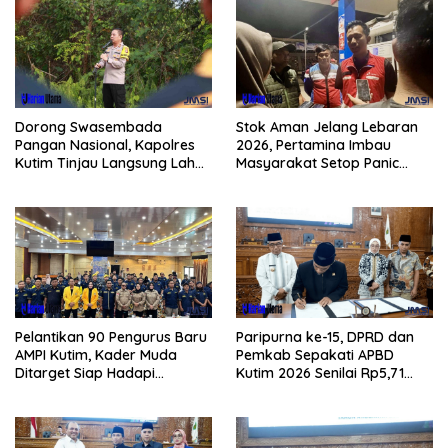
Dorong Swasembada
Stok Aman Jelang Lebaran
Pangan Nasional, Kapolres
2026, Pertamina Imbau
Kutim Tinjau Langsung Lahan
Masyarakat Setop Panic
Jagung di PIT KPC
Buying BBM
Pelantikan 90 Pengurus Baru
Paripurna ke-15, DPRD dan
AMPI Kutim, Kader Muda
Pemkab Sepakati APBD
Ditarget Siap Hadapi
Kutim 2026 Senilai Rp5,71
Kompetisi Politik 2029
Triliun