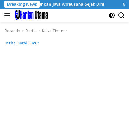
Langsung
e-3, Tumbuhkan Jiwa Wirausaha Sejak Dini
Breaking News
GratisPol S
ke
konten
Beranda
Berita
Kutai Timur
Berita
,
Kutai Timur