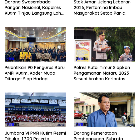
Dorong Swasembada
Stok Aman Jelang Lebaran
Pangan Nasional, Kapolres
2026, Pertamina Imbau
Kutim Tinjau Langsung Lahan
Masyarakat Setop Panic
Jagung di PIT KPC
Buying BBM
Pelantikan 90 Pengurus Baru
Polres Kutai Timur Siapkan
AMPI Kutim, Kader Muda
Pengamanan Nataru 2025
Ditarget Siap Hadapi
Sesuai Arahan Korlantas
Kompetisi Politik 2029
Polri
Jumbara VI PMR Kutim Resmi
Dorong Pemerataan
Dibuka, 1.300 Peserta
Pembangunan, Subroto