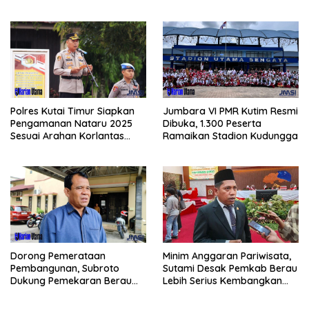
Jagung di PIT KPC
Buying BBM
Polres Kutai Timur Siapkan
Jumbara VI PMR Kutim Resmi
Pengamanan Nataru 2025
Dibuka, 1.300 Peserta
Sesuai Arahan Korlantas
Ramaikan Stadion Kudungga
Polri
Minim Anggaran Pariwisata,
Dorong Pemerataan
Sutami Desak Pemkab Berau
Pembangunan, Subroto
Lebih Serius Kembangkan
Dukung Pemekaran Berau
Potensi Wisata
Pesisir Selatan