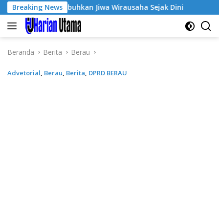
Langsung
e-3, Tumbuhkan Jiwa Wirausaha Sejak Dini
Breaking News
GratisPol S
ke
konten
Beranda
Berita
Berau
Advetorial
,
Berau
,
Berita
,
DPRD BERAU