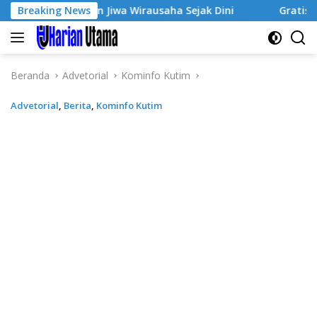
Langsung
mbuhkan Jiwa Wirausaha Sejak Dini
Breaking News
GratisPol Sukses J
ke
konten
Beranda
Advetorial
Kominfo Kutim
Advetorial
,
Berita
,
Kominfo Kutim