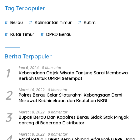
Tag Terpopuler
Berau
Kalimantan Timur
Kutim
Kutai Timur
DPRD Berau
Berita Terpopuler
1
Juni 6, 2024
0 Komentar
Keberadaan Objek Wisata Tanjung Sarai Membawa
Berkah Untuk UMKM Setempat
2
Maret 16, 2022
0 Komentar
Polres Berau Gelar Silaturahmi Kebangsaan Demi
Merawat Kebhinekaan dan Keutuhan NKRI
3
Maret 18, 2022
0 Komentar
Bupati Berau Dan Kapolres Berau Sidak Stok Minyak
goreng di Beberapa Distributor
4
Maret 18, 2022
0 Komentar
Wakil Ketua II DPRD Berau Ahmad Rifai Fraksi PPP, Jaga