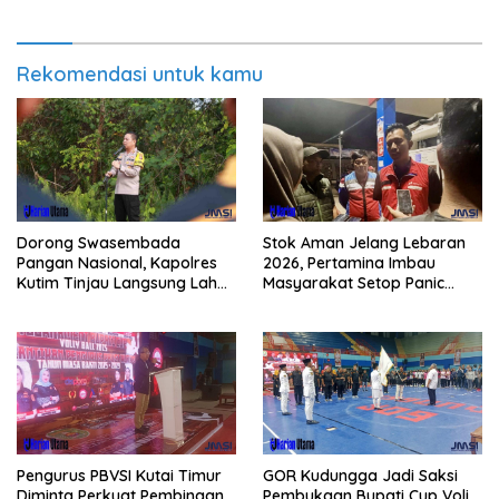
Rekomendasi untuk kamu
Dorong Swasembada
Stok Aman Jelang Lebaran
Pangan Nasional, Kapolres
2026, Pertamina Imbau
Kutim Tinjau Langsung Lahan
Masyarakat Setop Panic
Jagung di PIT KPC
Buying BBM
Pengurus PBVSI Kutai Timur
GOR Kudungga Jadi Saksi
Diminta Perkuat Pembinaan
Pembukaan Bupati Cup Voli