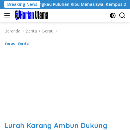
Langsung
 Sukses Jangkau Puluhan Ribu Mahasiswa, Kampus Diminta Lebih
Breaking News
ke
konten
Beranda
Berita
Berau
Berau
,
Berita
Lurah Karang Ambun Dukung