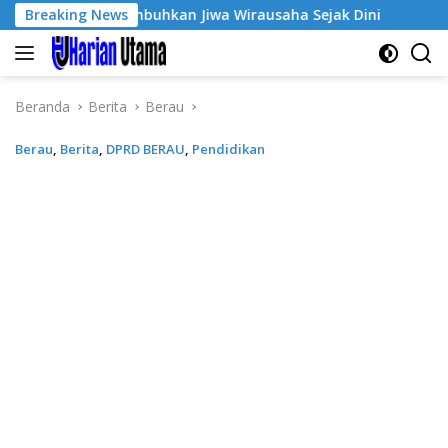
Langsung
-3, Tumbuhkan Jiwa Wirausaha Sejak Dini
Breaking News
GratisPol Su
ke
konten
Beranda
Berita
Berau
Berau
,
Berita
,
DPRD BERAU
,
Pendidikan