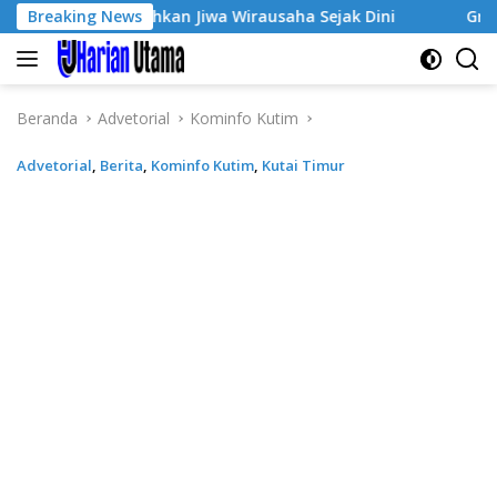
Langsung
 Tumbuhkan Jiwa Wirausaha Sejak Dini
Breaking News
GratisPol Sukse
ke
konten
Beranda
Advetorial
Kominfo Kutim
Advetorial
,
Berita
,
Kominfo Kutim
,
Kutai Timur