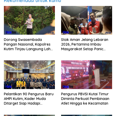
Rekomendasi untuk kamu
Dorong Swasembada
Stok Aman Jelang Lebaran
Pangan Nasional, Kapolres
2026, Pertamina Imbau
Kutim Tinjau Langsung Lahan
Masyarakat Setop Panic
Jagung di PIT KPC
Buying BBM
Pelantikan 90 Pengurus Baru
Pengurus PBVSI Kutai Timur
AMPI Kutim, Kader Muda
Diminta Perkuat Pembinaan
Ditarget Siap Hadapi
Atlet Hingga ke Kecamatan
Kompetisi Politik 2029