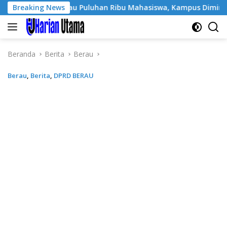
Langsung
es Jangkau Puluhan Ribu Mahasiswa, Kampus Diminta Lebih Res
Breaking News
ke
konten
Beranda
Berita
Berau
Berau
,
Berita
,
DPRD BERAU