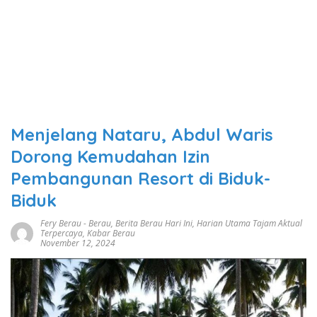
Menjelang Nataru, Abdul Waris
Dorong Kemudahan Izin
Pembangunan Resort di Biduk-
Biduk
Fery Berau
-
Berau
,
Berita Berau Hari Ini
,
Harian Utama Tajam Aktual
Terpercaya
,
Kabar Berau
November 12, 2024