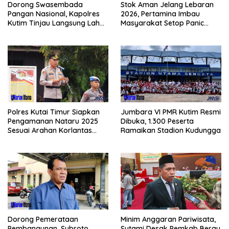
Dorong Swasembada
Stok Aman Jelang Lebaran
Pangan Nasional, Kapolres
2026, Pertamina Imbau
Kutim Tinjau Langsung Lahan
Masyarakat Setop Panic
Jagung di PIT KPC
Buying BBM
Polres Kutai Timur Siapkan
Jumbara VI PMR Kutim Resmi
Pengamanan Nataru 2025
Dibuka, 1.300 Peserta
Sesuai Arahan Korlantas
Ramaikan Stadion Kudungga
Polri
Dorong Pemerataan
Minim Anggaran Pariwisata,
Pembangunan, Subroto
Sutami Desak Pemkab Berau