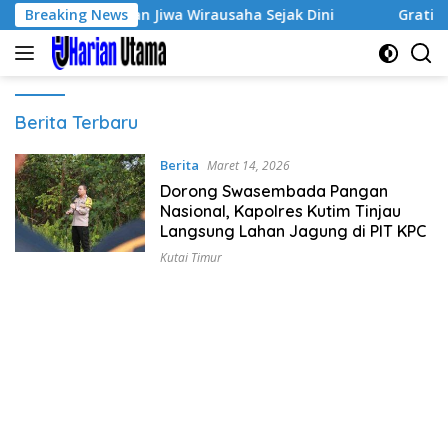
Langsung
-3, Tumbuhkan Jiwa Wirausaha Sejak Dini
Breaking News
GratisPol Su
ke
konten
Harian
Berita Terbaru
Utama
Berita
Maret 14, 2026
Dorong Swasembada Pangan
Nasional, Kapolres Kutim Tinjau
Langsung Lahan Jagung di PIT KPC
Kutai Timur