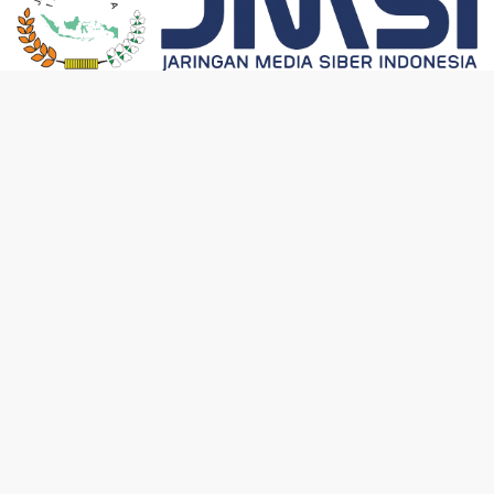
Berita Terbaru
Juni 8, 2026
SMPN 4 Sangkulirang Gelar Bazar dan
Pentas Seni Ke-3, Tumbuhkan Jiwa
Wirausaha Sejak Dini
Juni 7, 2026
GratisPol Sukses Jangkau Puluhan Ribu
Mahasiswa, Kampus Diminta Lebih Responsif
Juni 7, 2026
Akses Digital Meluas, Kaltim Targetkan Desa
Terpencil Segera Nikmati Listrik dan Internet