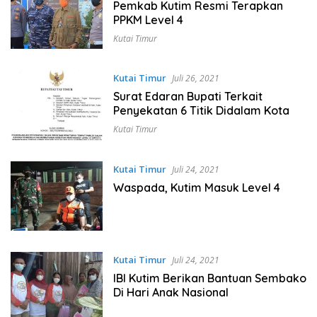
Pemkab Kutim Resmi Terapkan
PPKM Level 4
Kutai Timur
Kutai Timur
Juli 26, 2021
Surat Edaran Bupati Terkait
Penyekatan 6 Titik Didalam Kota
Kutai Timur
Kutai Timur
Juli 24, 2021
Waspada, Kutim Masuk Level 4
Kutai Timur
Juli 24, 2021
IBI Kutim Berikan Bantuan Sembako
Di Hari Anak Nasional