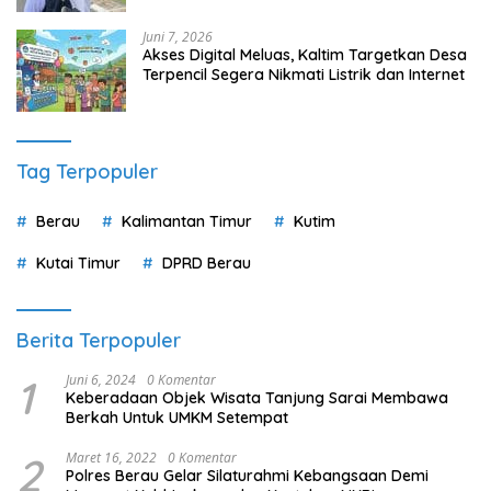
Juni 7, 2026
Akses Digital Meluas, Kaltim Targetkan Desa
Terpencil Segera Nikmati Listrik dan Internet
Tag Terpopuler
Berau
Kalimantan Timur
Kutim
Kutai Timur
DPRD Berau
Berita Terpopuler
1
Juni 6, 2024
0 Komentar
Keberadaan Objek Wisata Tanjung Sarai Membawa
Berkah Untuk UMKM Setempat
2
Maret 16, 2022
0 Komentar
Polres Berau Gelar Silaturahmi Kebangsaan Demi