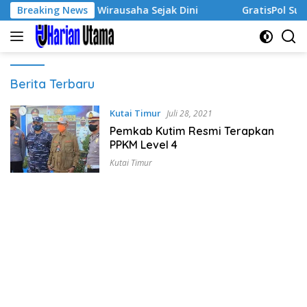
Langsung
 Tumbuhkan Jiwa Wirausaha Sejak Dini
Breaking News
GratisPol Sukse
ke
konten
Harian
Berita Terbaru
Utama
Kutai Timur
Juli 28, 2021
Pemkab Kutim Resmi Terapkan
PPKM Level 4
Kutai Timur