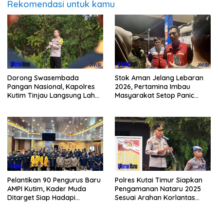
Rekomendasi untuk kamu
Dorong Swasembada
Stok Aman Jelang Lebaran
Pangan Nasional, Kapolres
2026, Pertamina Imbau
Kutim Tinjau Langsung Lahan
Masyarakat Setop Panic
Jagung di PIT KPC
Buying BBM
Pelantikan 90 Pengurus Baru
Polres Kutai Timur Siapkan
AMPI Kutim, Kader Muda
Pengamanan Nataru 2025
Ditarget Siap Hadapi
Sesuai Arahan Korlantas
Kompetisi Politik 2029
Polri