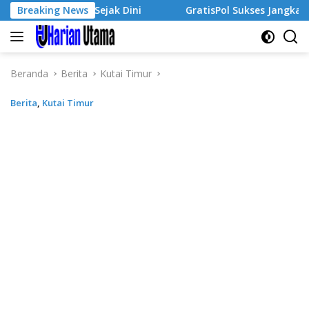
Langsung
ausaha Sejak Dini
Breaking News
GratisPol Sukses Jangkau Puluhan R
ke
konten
Beranda
Berita
Kutai Timur
Berita
,
Kutai Timur