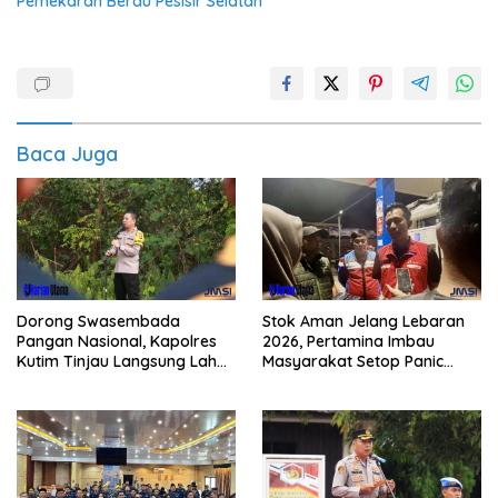
Pemekaran Berau Pesisir Selatan
Baca Juga
Dorong Swasembada
Stok Aman Jelang Lebaran
Pangan Nasional, Kapolres
2026, Pertamina Imbau
Kutim Tinjau Langsung Lahan
Masyarakat Setop Panic
Jagung di PIT KPC
Buying BBM