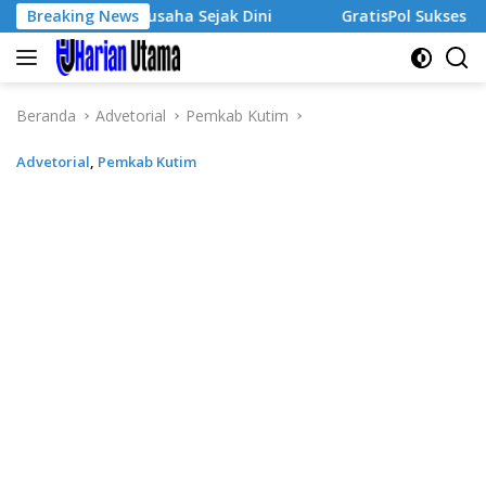
Langsung
iwa Wirausaha Sejak Dini
Breaking News
GratisPol Sukses Jangkau Pul
ke
konten
Beranda
Advetorial
Pemkab Kutim
Advetorial
,
Pemkab Kutim