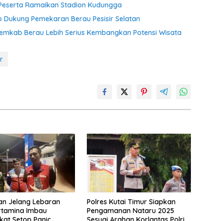
 Peserta Ramaikan Stadion Kudungga
Dukung Pemekaran Berau Pesisir Selatan
Pemkab Berau Lebih Serius Kembangkan Potensi Wisata
r
an Jelang Lebaran
Polres Kutai Timur Siapkan
rtamina Imbau
Pengamanan Nataru 2025
at Setop Panic
Sesuai Arahan Korlantas Polri