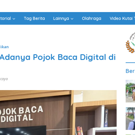
torial
Tag Berita
Lainnya
Olahraga
Video Kutai 
ikan
danya Pojok Baca Digital di
Ber
rcaya