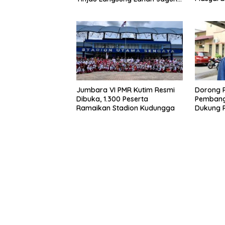
di PIT KPC
Buying 
Jumbara VI PMR Kutim Resmi
Dorong 
Dibuka, 1.300 Peserta
Pembang
Ramaikan Stadion Kudungga
Dukung 
Pesisir S