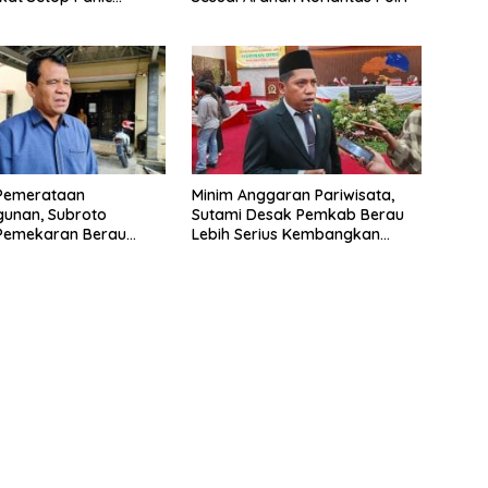
BBM
Pemerataan
Minim Anggaran Pariwisata,
unan, Subroto
Sutami Desak Pemkab Berau
Pemekaran Berau
Lebih Serius Kembangkan
elatan
Potensi Wisata