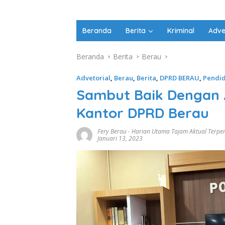
Beranda
Berita
Kriminal
Adve
Beranda
Berita
Berau
Advetorial
,
Berau
,
Berita
,
DPRD BERAU
,
Pendid
Sambut Baik Dengan A
Kantor DPRD Berau
Fery Berau
-
Harian Utama Tajam Aktual Terpe
Januari 13, 2023