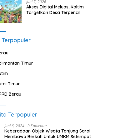
Juni 7, 2026
Akses Digital Meluas, Kaltim
Targetkan Desa Terpencil
Segera Nikmati Listrik dan
Internet
 Terpopuler
erau
alimantan Timur
utim
utai Timur
PRD Berau
ita Terpopuler
Juni 6, 2024
0 Komentar
Keberadaan Objek Wisata Tanjung Sarai
Membawa Berkah Untuk UMKM Setempat