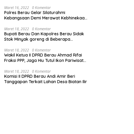
Maret 16, 2022
0 Komentar
Polres Berau Gelar Silaturahmi
Kebangsaan Demi Merawat Kebhinekaan
dan Keutuhan NKRI
Maret 18, 2022
0 Komentar
Bupati Berau Dan Kapolres Berau Sidak
Stok Minyak goreng di Beberapa
Distributor
Maret 18, 2022
0 Komentar
Wakil Ketua II DPRD Berau Ahmad Rifai
Fraksi PPP, Jaga Hiu Tutul Ikon Pariwisata
Talisayan
Maret 18, 2022
0 Komentar
Komisi II DPRD Berau Andi Amir Beri
Tanggapan Terkait Lahan Desa Biatan Ilir