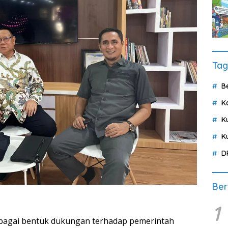
Tag
B
K
K
K
D
Ber
1
gai bentuk dukungan terhadap pemerintah