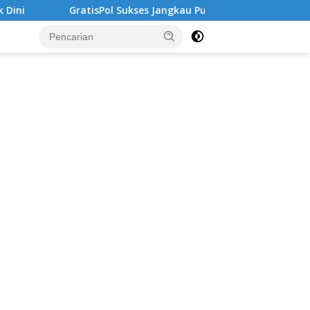
 Sukses Jangkau Puluhan Ribu Mahasiswa, Kampus Diminta Lebi