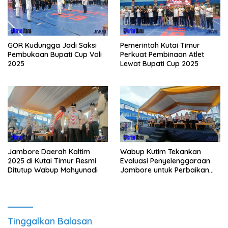
GOR Kudungga Jadi Saksi
Pemerintah Kutai Timur
Pembukaan Bupati Cup Voli
Perkuat Pembinaan Atlet
2025
Lewat Bupati Cup 2025
Jambore Daerah Kaltim
Wabup Kutim Tekankan
2025 di Kutai Timur Resmi
Evaluasi Penyelenggaraan
Ditutup Wabup Mahyunadi
Jambore untuk Perbaikan
Even Mendatang
Tinggalkan Balasan