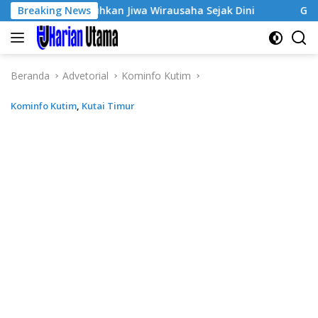
Langsung
, Tumbuhkan Jiwa Wirausaha Sejak Dini
Breaking News
GratisPol Suks
ke
konten
Beranda
Advetorial
Kominfo Kutim
Kominfo Kutim
,
Kutai Timur