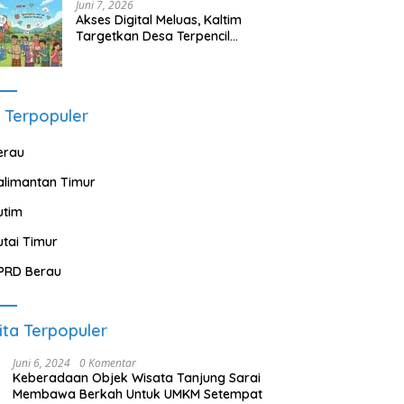
Juni 7, 2026
Akses Digital Meluas, Kaltim
Targetkan Desa Terpencil
Segera Nikmati Listrik dan
Internet
 Terpopuler
erau
alimantan Timur
utim
utai Timur
PRD Berau
ita Terpopuler
Juni 6, 2024
0 Komentar
Keberadaan Objek Wisata Tanjung Sarai
Membawa Berkah Untuk UMKM Setempat