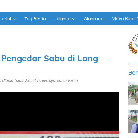
torial
Tag Berita
Lainnya
Olahraga
Video Kutai 
 Pengedar Sabu di Long
Ber
n Utama Tajam Aktual Terpercaya
,
Kabar Berau