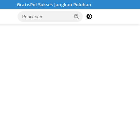
ses Jangkau Puluhan Ribu Mahasiswa, Kampus Diminta Lebih Re