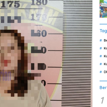
Tag
B
K
K
K
D
Ber
1