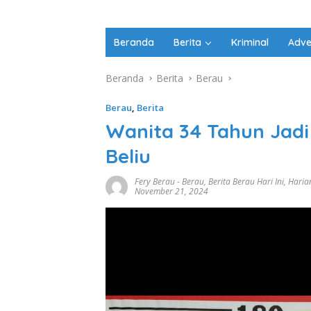
Beranda
Berita
Kriminal
Adve
Beranda
Berita
Berau
Berau
,
Berita
Wanita 34 Tahun Jadi
Beliu
Fery Berau
-
Berau
,
Berita Berau Hari Ini
,
Haria
November 21, 2024