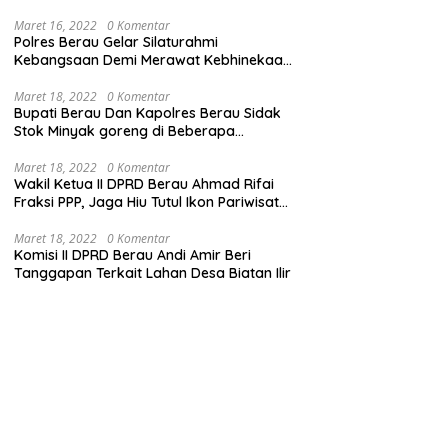
Maret 16, 2022
0 Komentar
Polres Berau Gelar Silaturahmi
Kebangsaan Demi Merawat Kebhinekaan
dan Keutuhan NKRI
Maret 18, 2022
0 Komentar
Bupati Berau Dan Kapolres Berau Sidak
Stok Minyak goreng di Beberapa
Distributor
Maret 18, 2022
0 Komentar
Wakil Ketua II DPRD Berau Ahmad Rifai
Fraksi PPP, Jaga Hiu Tutul Ikon Pariwisata
Talisayan
Maret 18, 2022
0 Komentar
Komisi II DPRD Berau Andi Amir Beri
Tanggapan Terkait Lahan Desa Biatan Ilir