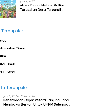
Juni 7, 2026
Akses Digital Meluas, Kaltim
Targetkan Desa Terpencil
Segera Nikmati Listrik dan
Internet
 Terpopuler
erau
alimantan Timur
utim
utai Timur
PRD Berau
ita Terpopuler
Juni 6, 2024
0 Komentar
Keberadaan Objek Wisata Tanjung Sarai
Membawa Berkah Untuk UMKM Setempat