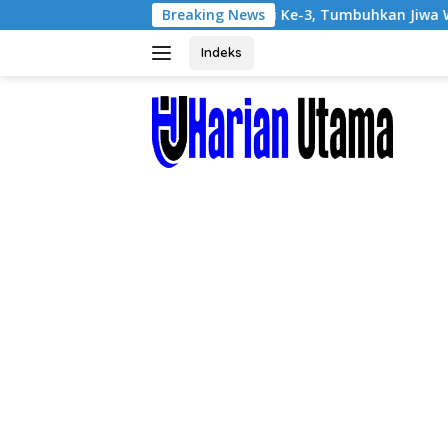
Langsung
 dan Pentas Seni Ke-3, Tumbuhkan Jiwa Wirausaha Sejak Dini
Breaking News
ke
konten
Indeks