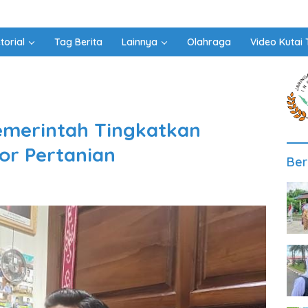
torial
Tag Berita
Lainnya
Olahraga
Video Kutai 
emerintah Tingkatkan
or Pertanian
Ber