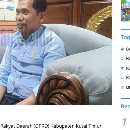
Tag
B
K
K
K
D
Ber
1
 Rakyat Daerah (DPRD) Kabupaten Kutai Timur