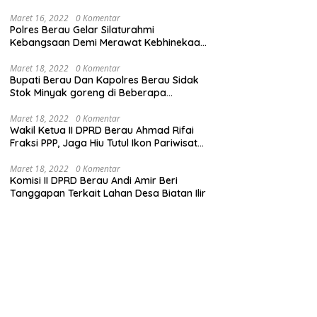
Maret 16, 2022
0 Komentar
Polres Berau Gelar Silaturahmi
Kebangsaan Demi Merawat Kebhinekaan
dan Keutuhan NKRI
Maret 18, 2022
0 Komentar
Bupati Berau Dan Kapolres Berau Sidak
Stok Minyak goreng di Beberapa
Distributor
Maret 18, 2022
0 Komentar
Wakil Ketua II DPRD Berau Ahmad Rifai
Fraksi PPP, Jaga Hiu Tutul Ikon Pariwisata
Talisayan
Maret 18, 2022
0 Komentar
Komisi II DPRD Berau Andi Amir Beri
Tanggapan Terkait Lahan Desa Biatan Ilir