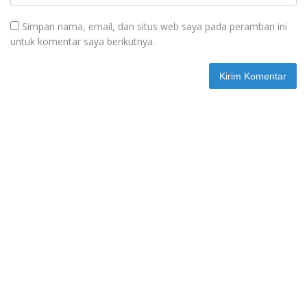
Simpan nama, email, dan situs web saya pada peramban ini
untuk komentar saya berikutnya.
Berita Terbaru
Juni 8, 2026
SMPN 4 Sangkulirang Gelar Bazar dan
Pentas Seni Ke-3, Tumbuhkan Jiwa
Wirausaha Sejak Dini