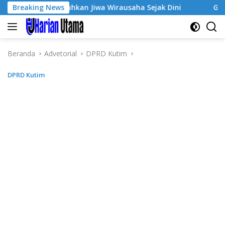
Langsung
, Tumbuhkan Jiwa Wirausaha Sejak Dini
Breaking News
GratisPol Suks
ke
konten
Beranda
Advetorial
DPRD Kutim
DPRD Kutim