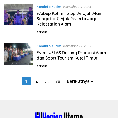
Kominfo Kutim
November 29, 2025
Wabup Kutim Tutup Jelajah Alam
Sangatta 7, Ajak Peserta Jaga
Kelestarian Alam
admin
Kominfo Kutim
November 29, 2025
Event JELAS Dorong Promosi Alam
dan Sport Tourism Kutai Timur
admin
P
1
2
…
78
Berikutnya »
a
g
i
n
a