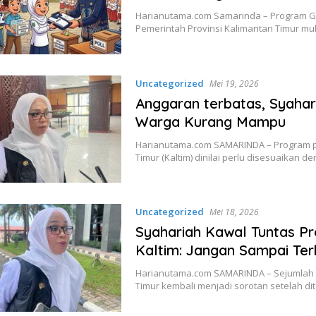
Harianutama.com Samarinda – Program Gra
Pemerintah Provinsi Kalimantan Timur mu
Uncategorized
Mei 19, 2026
Anggaran terbatas, Syahar
Warga Kurang Mampu
Harianutama.com SAMARINDA – Program pen
Timur (Kaltim) dinilai perlu disesuaikan 
Uncategorized
Mei 18, 2026
Syahariah Kawal Tuntas P
Kaltim: Jangan Sampai Ter
Harianutama.com SAMARINDA – Sejumlah 
Timur kembali menjadi sorotan setelah 