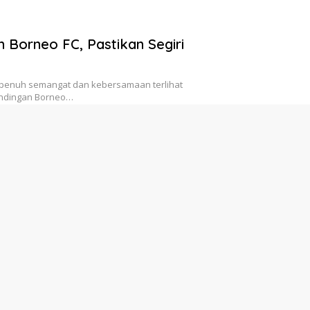
 Borneo FC, Pastikan Segiri
penuh semangat dan kebersamaan terlihat
andingan Borneo…
Banyak Mahasiswa
a Biaya Kuliah
ndidikan gratis melalui skema Gratispol yang
imur dinilai…
ltim Memanas, Syahariah