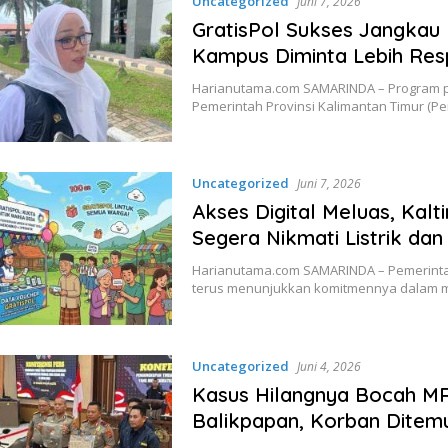
Uncategorized
Juni 7, 2026
GratisPol Sukses Jangkau 
Kampus Diminta Lebih Res
Harianutama.com SAMARINDA – Program pe
Pemerintah Provinsi Kalimantan Timur (Pe
Uncategorized
Juni 7, 2026
Akses Digital Meluas, Kalt
Segera Nikmati Listrik dan
Harianutama.com SAMARINDA – Pemerintah
terus menunjukkan komitmennya dalam m
Uncategorized
Juni 4, 2026
Kasus Hilangnya Bocah MR
Balikpapan, Korban Ditem