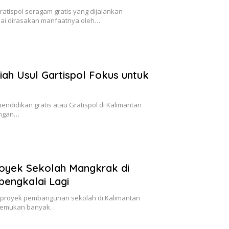
tispol seragam gratis yang dijalankan
lai dirasakan manfaatnya oleh…
iah Usul Gartispol Fokus untuk
didikan gratis atau Gratispol di Kalimantan
dengan…
royek Sekolah Mangkrak di
bengkalai Lagi
proyek pembangunan sekolah di Kalimantan
ditemukan banyak…