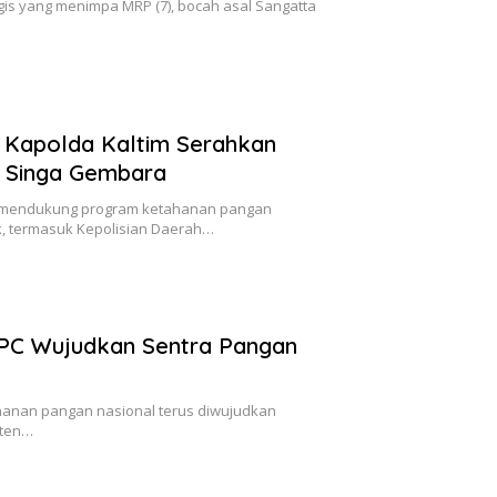
is yang menimpa MRP (7), bocah asal Sangatta
, Kapolda Kaltim Serahkan
a Singa Gembara
 mendukung program ketahanan pangan
ak, termasuk Kepolisian Daerah…
 KPC Wujudkan Sentra Pangan
anan pangan nasional terus diwujudkan
aten…