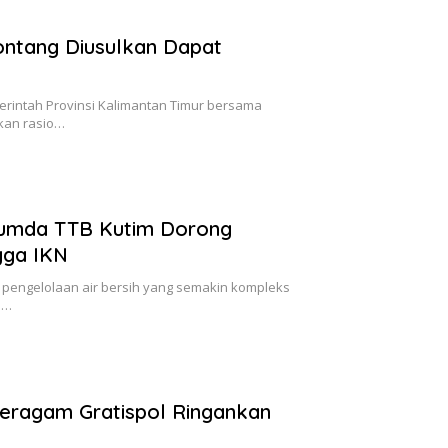
ontang Diusulkan Dapat
intah Provinsi Kalimantan Timur bersama
kan rasio…
erumda TTB Kutim Dorong
gga IKN
pengelolaan air bersih yang semakin kompleks
h…
Seragam Gratispol Ringankan