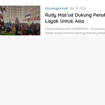
Uncategorized
Mei 18, 2026
Rudy Mas’ud Dukung Penuh
Layak Untuk Asia
Harianutama.com SAMARINDA – Suasana 
dalam acara nonton bareng (nobar) pert
Uncategorized
Mei 17, 2026
Ketua Satgas Gratispol: 
Terselamatkan dari Kendal
Harianutama.com BALIKPAPAN – Program pe
digagas Pemerintah Provinsi Kalimantan T
Uncategorized
Mei 14, 2026
Jelang Pemilihan KONI Ka