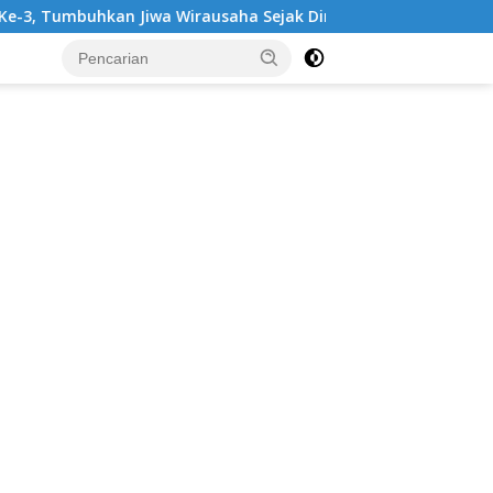
an Jiwa Wirausaha Sejak Dini
GratisPol Sukses Jangkau