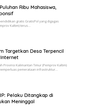
Puluhan Ribu Mahasiswa,
ponsif
ndidikan gratis GratisPol yang digagas
mprov Kaltim) terus…
im Targetkan Desa Terpencil
 Internet
 Provinsi Kalimantan Timur (Pemprov Kaltim)
emperluas pemerataan infrastruktur…
P: Pelaku Ditangkap di
ukan Meninggal