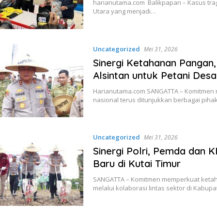
harianutama.com Balikpapan – Kasus trag
Utara yang menjadi…
Uncategorized
Mei 31, 2026
Sinergi Ketahanan Pangan
Alsintan untuk Petani Des
Harianutama.com SANGATTA – Komitmen
nasional terus ditunjukkan berbagai pih
Uncategorized
Mei 31, 2026
Sinergi Polri, Pemda dan
Baru di Kutai Timur
SANGATTA – Komitmen memperkuat ketah
melalui kolaborasi lintas sektor di Kabup