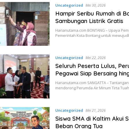
Uncategorized
Mei 30, 2026
Hampir Seribu Rumah di B
Sambungan Listrik Gratis
Harianutama.com BONTANG – Upaya Pemer
Pemerintah Kota Bontang untuk mewujud
Uncategorized
Mei 22, 2026
Seluruh Peserta Lulus, P
Pegawai Siap Bersaing hin
Harianutama.com SANGATTA – Tantangan 
mendorong Perumda Air Minum Tirta Tua
Uncategorized
Mei 21, 2026
Siswa SMA di Kaltim Akui 
Beban Orang Tua