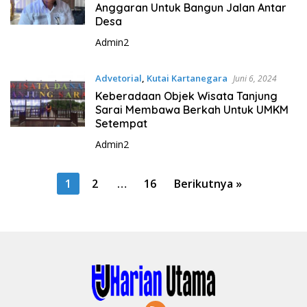
Anggaran Untuk Bangun Jalan Antar
Desa
Admin2
Advetorial
,
Kutai Kartanegara
Juni 6, 2024
Keberadaan Objek Wisata Tanjung
Sarai Membawa Berkah Untuk UMKM
Setempat
Admin2
P
1
2
…
16
Berikutnya »
a
g
i
n
a
s