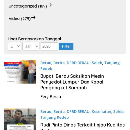
Uncategorized (169)
Video (279)
Lihat Berdasarkan Tanggal
Berau
,
Berita
,
DPRD BERAU
,
Seleb
,
Tanjung
Redeb
Oktober 19, 2023
Bupati Berau Saksikan Mesin
Penyedot Lumpur Dan Kapal
Pengangkut Sampah
Fery Berau
Berau
,
Berita
,
DPRD BERAU
,
Kesehatan
,
Seleb
,
Tanjung Redeb
Oktober 12, 2023
Rudi Pinta Dinas Terkait tinjau Kualitas