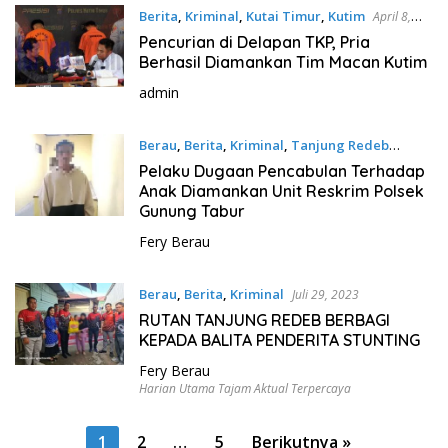
Berita
,
Kriminal
,
Kutai Timur
,
Kutim
April 8,
2024
Pencurian di Delapan TKP, Pria
Berhasil Diamankan Tim Macan Kutim
admin
Berau
,
Berita
,
Kriminal
,
Tanjung Redeb
Agustus 21, 2023
Pelaku Dugaan Pencabulan Terhadap
Anak Diamankan Unit Reskrim Polsek
Gunung Tabur
Fery Berau
Berau
,
Berita
,
Kriminal
Juli 29, 2023
RUTAN TANJUNG REDEB BERBAGI
KEPADA BALITA PENDERITA STUNTING
Fery Berau
Harian Utama Tajam Aktual Terpercaya
P
1
2
…
5
Berikutnya »