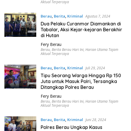
Aktual Terpercaya
Berau
,
Berita
,
Kriminal
Agustus 7, 2024
Dua Pelaku Curanmor Diamankan di
Tabalar, Aksi Kejar-kejaran Berakhir
di Hutan
Fery Berau
Berau
,
Berita Berau Hari Ini
,
Harian Utama Tajam
Aktual Terpercaya
Berau
,
Berita
,
Kriminal
Juli 29, 2024
Tipu Seorang Warga Hingga Rp 150
Juta untuk Masuk Polri, Tersangka
Ditangkap Polres Berau
Fery Berau
Berau
,
Berita Berau Hari Ini
,
Harian Utama Tajam
Aktual Terpercaya
Berau
,
Berita
,
Kriminal
Juni 28, 2024
Polres Berau Ungkap Kasus