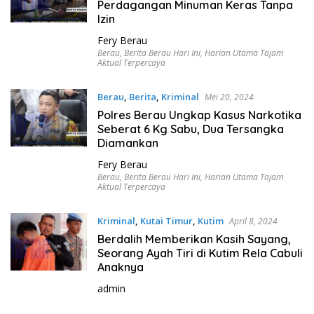
Perdagangan Minuman Keras Tanpa
Izin
Fery Berau
Berau
,
Berita Berau Hari Ini
,
Harian Utama Tajam
Aktual Terpercaya
Berau
,
Berita
,
Kriminal
Mei 20, 2024
Polres Berau Ungkap Kasus Narkotika
Seberat 6 Kg Sabu, Dua Tersangka
Diamankan
Fery Berau
Berau
,
Berita Berau Hari Ini
,
Harian Utama Tajam
Aktual Terpercaya
Kriminal
,
Kutai Timur
,
Kutim
April 8, 2024
Berdalih Memberikan Kasih Sayang,
Seorang Ayah Tiri di Kutim Rela Cabuli
Anaknya
admin