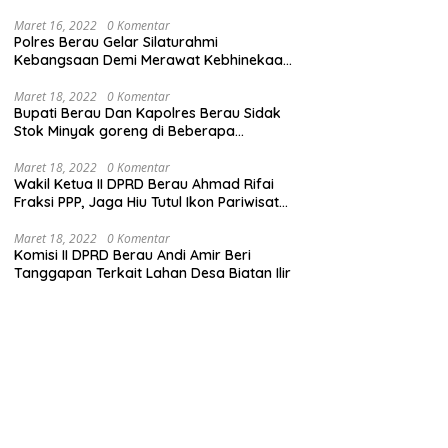
Maret 16, 2022
0 Komentar
Polres Berau Gelar Silaturahmi
Kebangsaan Demi Merawat Kebhinekaan
dan Keutuhan NKRI
Maret 18, 2022
0 Komentar
Bupati Berau Dan Kapolres Berau Sidak
Stok Minyak goreng di Beberapa
Distributor
Maret 18, 2022
0 Komentar
Wakil Ketua II DPRD Berau Ahmad Rifai
Fraksi PPP, Jaga Hiu Tutul Ikon Pariwisata
Talisayan
Maret 18, 2022
0 Komentar
Komisi II DPRD Berau Andi Amir Beri
Tanggapan Terkait Lahan Desa Biatan Ilir