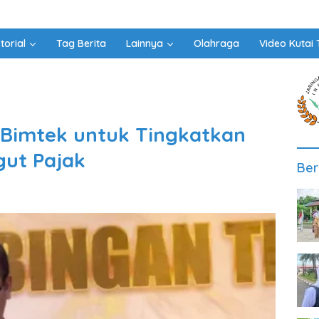
torial
Tag Berita
Lainnya
Olahraga
Video Kutai 
 Bimtek untuk Tingkatkan
gut Pajak
Ber