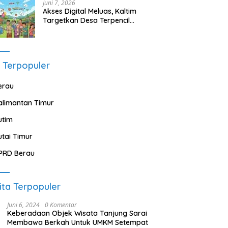
Juni 7, 2026
Akses Digital Meluas, Kaltim
Targetkan Desa Terpencil
Segera Nikmati Listrik dan
Internet
 Terpopuler
erau
alimantan Timur
utim
utai Timur
PRD Berau
ita Terpopuler
Juni 6, 2024
0 Komentar
Keberadaan Objek Wisata Tanjung Sarai
Membawa Berkah Untuk UMKM Setempat