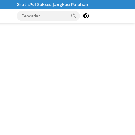
ukses Jangkau Puluhan Ribu Mahasiswa, Kampus Diminta Lebih R