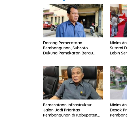
Dorong Pemerataan
Minim An
Pembangunan, Subroto
Sutami 
Dukung Pemekaran Berau
Lebih Se
Pesisir Selatan
Potensi 
Pemerataan Infrastruktur
Minim A
Jalan Jadi Prioritas
Desak Pr
Pembangunan di Kabupaten
Pembang
Berau