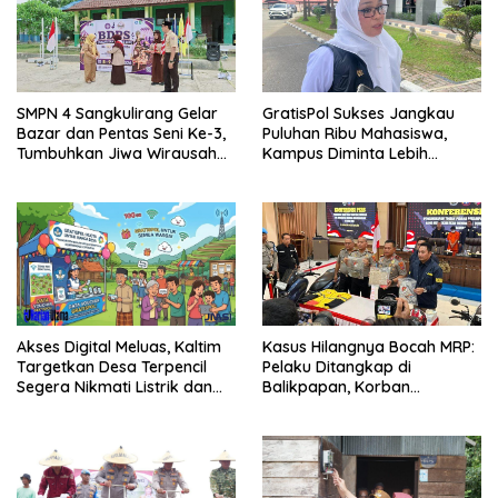
SMPN 4 Sangkulirang Gelar
GratisPol Sukses Jangkau
Bazar dan Pentas Seni Ke-3,
Puluhan Ribu Mahasiswa,
Tumbuhkan Jiwa Wirausaha
Kampus Diminta Lebih
Sejak Dini
Responsif
Akses Digital Meluas, Kaltim
Kasus Hilangnya Bocah MRP:
Targetkan Desa Terpencil
Pelaku Ditangkap di
Segera Nikmati Listrik dan
Balikpapan, Korban
Internet
Ditemukan Meninggal