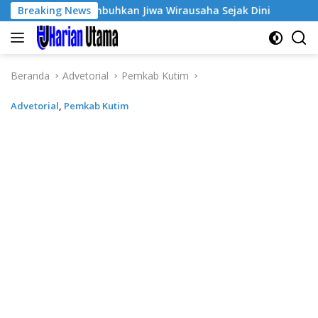
Langsung
-3, Tumbuhkan Jiwa Wirausaha Sejak Dini
Breaking News
GratisPol Suk
ke
konten
Beranda
Advetorial
Pemkab Kutim
Advetorial
,
Pemkab Kutim