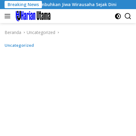
Langsung
-3, Tumbuhkan Jiwa Wirausaha Sejak Dini
Breaking News
GratisPol Su
ke
konten
Beranda
Uncategorized
Uncategorized