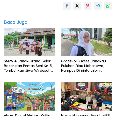
Baca Juga
SMPN 4 Sangkulirang Gelar
GratisPol Sukses Jangkau
Bazar dan Pentas Seni Ke-3,
Puluhan Ribu Mahasiswa,
Tumbuhkan Jiwa Wirausaha
Kampus Diminta Lebih
Sejak Dini
Responsif
Akses Digital Meluas, Kaltim
Kasus Hilangnya Bocah MRP: