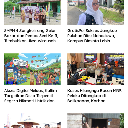
SMPN 4 Sangkulirang Gelar
GratisPol Sukses Jangkau
Bazar dan Pentas Seni Ke-3,
Puluhan Ribu Mahasiswa,
Tumbuhkan Jiwa Wirausaha
Kampus Diminta Lebih
Sejak Dini
Responsif
Kasus Hilangnya Bocah MRP:
Akses Digital Meluas, Kaltim
Pelaku Ditangkap di
Targetkan Desa Terpencil
Balikpapan, Korban
Segera Nikmati Listrik dan
Ditemukan Meninggal
Internet