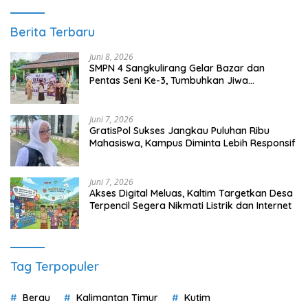
Juni 7, 2026
Akses Digital Meluas, Kaltim Targetkan Desa
Terpencil Segera Nikmati Listrik dan Internet
Tag Terpopuler
Berau
Kalimantan Timur
Kutim
Kutai Timur
DPRD Berau
Berita Terpopuler
1
Juni 6, 2024
0 Komentar
Keberadaan Objek Wisata Tanjung Sarai Membawa
Berkah Untuk UMKM Setempat
2
Maret 16, 2022
0 Komentar
Polres Berau Gelar Silaturahmi Kebangsaan Demi