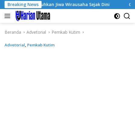
Langsung
, Tumbuhkan Jiwa Wirausaha Sejak Dini
Breaking News
GratisPol Suks
ke
konten
Beranda
Advetorial
Pemkab Kutim
Advetorial
,
Pemkab Kutim