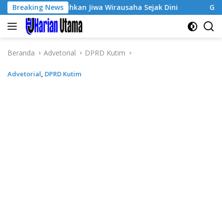
Langsung
e-3, Tumbuhkan Jiwa Wirausaha Sejak Dini
Breaking News
GratisPol S
ke
konten
Beranda
Advetorial
DPRD Kutim
Advetorial
,
DPRD Kutim