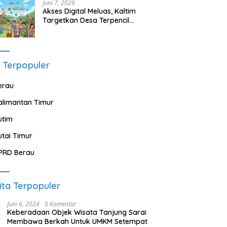
Juni 7, 2026
Akses Digital Meluas, Kaltim
Targetkan Desa Terpencil
Segera Nikmati Listrik dan
Internet
 Terpopuler
erau
alimantan Timur
utim
utai Timur
PRD Berau
ita Terpopuler
Juni 6, 2024
0 Komentar
Keberadaan Objek Wisata Tanjung Sarai
Membawa Berkah Untuk UMKM Setempat