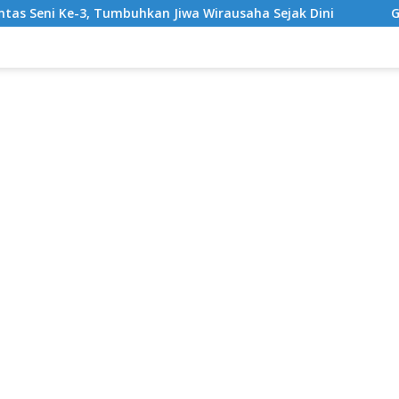
hkan Jiwa Wirausaha Sejak Dini
GratisPol Sukses Jang