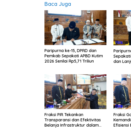
Baca Juga
Paripurna ke-15, DPRD dan
Paripurn
Pemkab Sepakati APBD Kutim
Sepakat
2026 Senilai Rp5,71 Triliun
dan Lan
APBD
Fraksi PIR Tekankan
Fraksi G
Transparansi dan Efektivitas
Kemandir
Belanja Infrastruktur dalam
Efisiens
APBD 2026