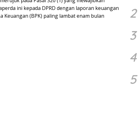
 merujuk pada Pasal 320 (1) yang mewajibkan
aperda ini kepada DPRD dengan laporan keuangan
2
sa Keuangan (BPK) paling lambat enam bulan
3
4
5