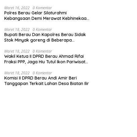
Maret 16, 2022
0 Komentar
Polres Berau Gelar Silaturahmi
Kebangsaan Demi Merawat Kebhinekaan
dan Keutuhan NKRI
Maret 18, 2022
0 Komentar
Bupati Berau Dan Kapolres Berau Sidak
Stok Minyak goreng di Beberapa
Distributor
Maret 18, 2022
0 Komentar
Wakil Ketua II DPRD Berau Ahmad Rifai
Fraksi PPP, Jaga Hiu Tutul Ikon Pariwisata
Talisayan
Maret 18, 2022
0 Komentar
Komisi II DPRD Berau Andi Amir Beri
Tanggapan Terkait Lahan Desa Biatan Ilir