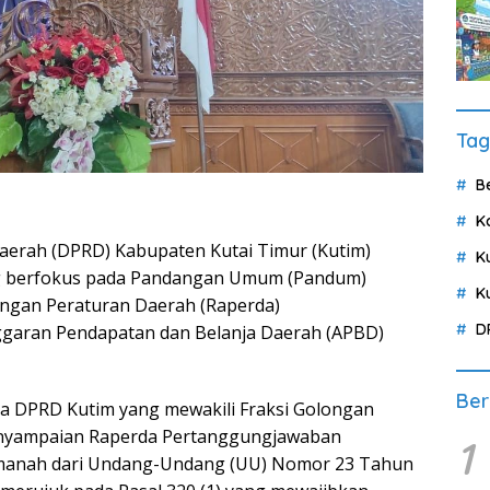
Tag
B
K
aerah (DPRD) Kabupaten Kutai Timur (Kutim)
K
ng berfokus pada Pandangan Umum (Pandum)
K
angan Peraturan Daerah (Raperda)
D
garan Pendapatan dan Belanja Daerah (APBD)
Ber
 DPRD Kutim yang mewakili Fraksi Golongan
enyampaian Raperda Pertanggungjawaban
1
manah dari Undang-Undang (UU) Nomor 23 Tahun