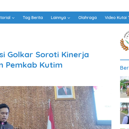
torial
Tag Berita
Lainnya
Olahraga
Video Kutai 
i Golkar Soroti Kinerja
n Pemkab Kutim
Ber