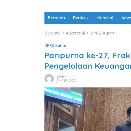
Beranda
Berita
Kriminal
Adve
Beranda
Advetorial
DPRD Kutim
DPRD Kutim
Paripurna ke-27, Fraks
Pengelolaan Keuanga
Admin
Juni 13, 2024