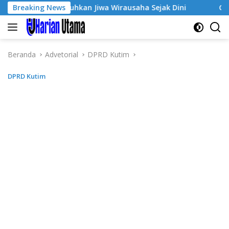
Langsung
3, Tumbuhkan Jiwa Wirausaha Sejak Dini
Breaking News
GratisPol Suk
ke
konten
Beranda
Advetorial
DPRD Kutim
DPRD Kutim