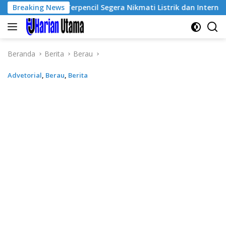
Langsung
 Desa Terpencil Segera Nikmati Listrik dan Internet
Breaking News
Ka
ke
konten
Beranda
Berita
Berau
Advetorial
,
Berau
,
Berita