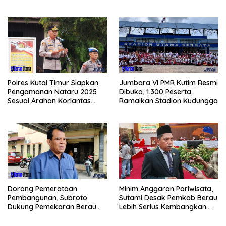
Jagung di PIT KPC
Buying BBM
Polres Kutai Timur Siapkan
Jumbara VI PMR Kutim Resmi
Pengamanan Nataru 2025
Dibuka, 1.300 Peserta
Sesuai Arahan Korlantas
Ramaikan Stadion Kudungga
Polri
Minim Anggaran Pariwisata,
Dorong Pemerataan
Sutami Desak Pemkab Berau
Pembangunan, Subroto
Lebih Serius Kembangkan
Dukung Pemekaran Berau
Potensi Wisata
Pesisir Selatan